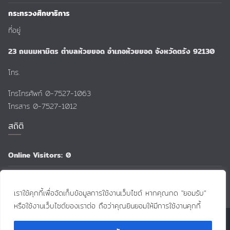
กระทรวงศึกษาธิการ
ที่อยู่
23 ถนนมหามิตร ตำบลห้วยยอด อำเภอห้วยยอด จังหวัดตรัง 92130
โทร.
โทรโทรศัพท์ 0-7527-1063
โทรสาร 0-7527-1012
สถิติ
Online Visitors:
0
Total Views:
159,239
เราใช้คุกกี้เพื่อจัดเก็บข้อมูลการใช้งานเว็บไซต์ หากคุณกด "ยอมรับ"
หรือใช้งานเว็บไซต์ของเราต่อ ถือว่าคุณยินยอมให้มีการใช้งานคุกกี้
Copyright © 2026
:: Huai-yot School ::
. All rights reserved.