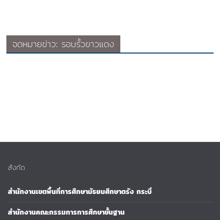
จดหมายข่าว: รอบรั้วขาวแดง
สังกัด
สำนักงานเขตพื้นที่การศึกษามัธยมศึกษาตรัง กระบี่
สำนักงานคณะกรรมการการศึกษาขั้นฐาน