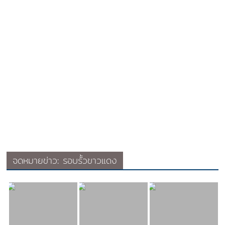
จดหมายข่าว: รอบรั้วขาวแดง