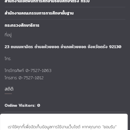
สำนักงานเขตพื้นที่การศึกษามัธยมศึกษาตรัง กระบี่
สำนักงานคณะกรรมการการศึกษาขั้นฐาน
กระทรวงศึกษาธิการ
ที่อยู่
23 ถนนมหามิตร ตำบลห้วยยอด อำเภอห้วยยอด จังหวัดตรัง 92130
โทร.
โทรโทรศัพท์ 0-7527-1063
โทรสาร 0-7527-1012
สถิติ
Online Visitors:
0
Total Views:
159,196
เราใช้คุกกี้เพื่อจัดเก็บข้อมูลการใช้งานเว็บไซต์ หากคุณกด "ยอมรับ"