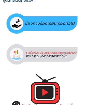
ศูนย์การเรียนรู้ ปศ.พพ.