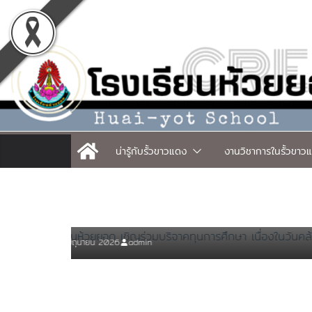
Skip
to
content
น่ารู้กับรั้วขาวแดง
งานวิชาการในรั้วขาว
กลุ่มบริหารงานบุคคล
ข่าวอินทนิลลือเลื่อง
ข่าวเด่น
องในวัน
ขอแสดงความยินดีนายจิตรตรัย
5 มิถุนายน 2026
admin