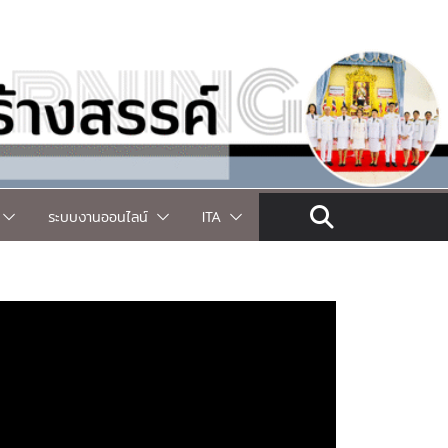
ระบบงานออนไลน์
ITA
งานห้องเรียนพิเศษ
ยินดีกับนางสาวสุพิชญานัน กุลโคตร
n