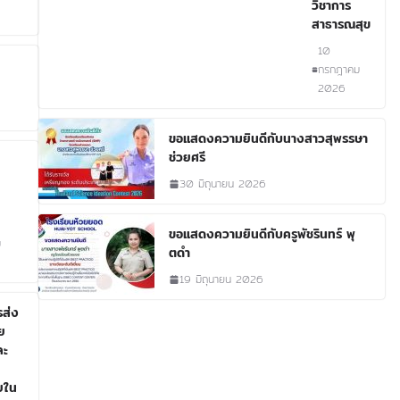
วิชาการ
สาธารณสุข
10
กรกฎาคม
2026
ขอเเสดงความยินดีกับนางสาวสุพรรษา
ช่วยศรี
30 มิถุนายน 2026
ขอแสดงความยินดีกับครูพัชรินทร์ พุ
ม
ตดำ
19 มิถุนายน 2026
ส่ง
ย
ละ
ยใน