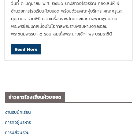
วันที่ ๓ มิถุนายน พ.ศ. ๒๕๖๙ นางสาวอุไรวรรณ ทองเสน่ห์ ผู้
อำนวยการโรงเรียนห้วยยอด พร้อมด้วยคณะผู้บริหาร คณะครูและ
บุคลากร ร่วมพิธีถวายเครื่องราชสักการะและวางพานพุ่มถวาย
พระพรชัยมงคลเนื่องในโอกาสพระราชพิธีมหามงคลเฉลิม
พระชนมพรรษา ๔ รอบ สมเด็จพระนางเจ้าฯ พระบรมราชินี
Read More
ข่าวสารโรงเรียนห้วยยอด
งานรับนักเรียน
ภารกิจผู้บริหาร
การมีส่วนร่วม