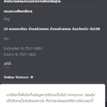
สำนักงานคณะกรรมการการศึกษาขั้นฐาน
กระทรวงศึกษาธิการ
ที่อยู่
23 ถนนมหามิตร ตำบลห้วยยอด อำเภอห้วยยอด จังหวัดตรัง 92130
โทร.
โทรโทรศัพท์ 0-7527-1063
โทรสาร 0-7527-1012
สถิติ
Online Visitors:
0
Total Views:
159,127
เราใช้คุกกี้เพื่อจัดเก็บข้อมูลการใช้งานเว็บไซต์ หากคุณกด "ยอมรับ"
หรือใช้งานเว็บไซต์ของเราต่อ ถือว่าคุณยินยอมให้มีการใช้งานคุกกี้