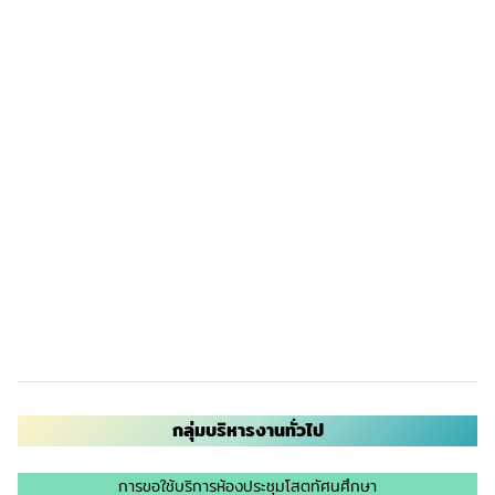
กลุ่มบริหารงานทั่วไป
การขอใช้บริการห้องประชุมโสตทัศนศึกษา