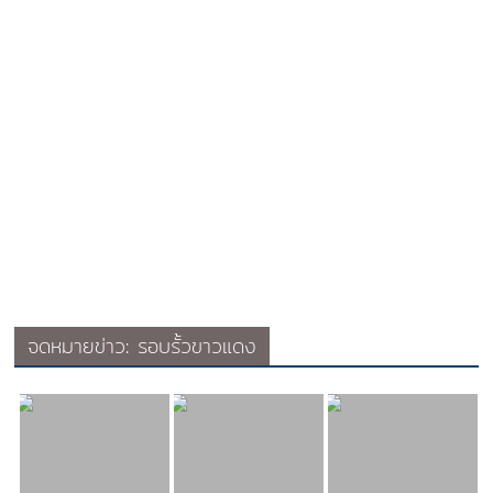
จดหมายข่าว: รอบรั้วขาวแดง