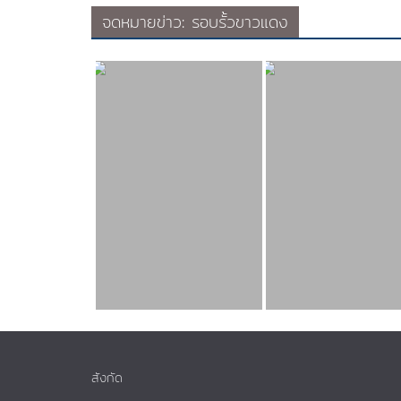
จดหมายข่าว: รอบรั้วขาวแดง
สังกัด