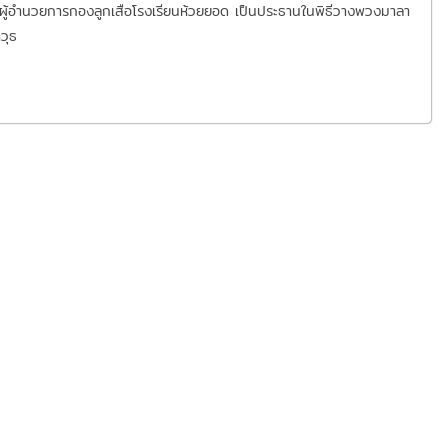
ู้อำนวยการกองลูกเสือโรงเรียนห้วยยอด เป็นประธานในพิธีวางพวงมาลา
วุธ