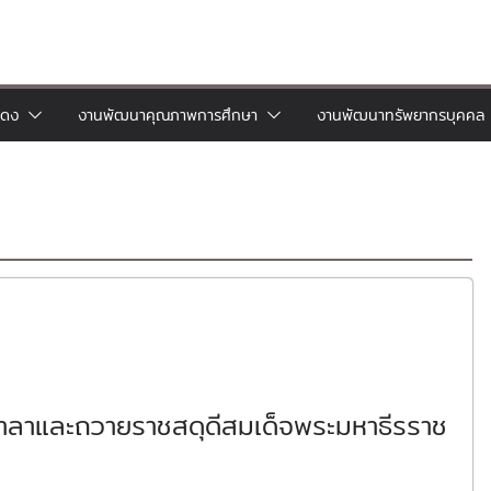
แดง
งานพัฒนาคุณภาพการศึกษา
งานพัฒนาทรัพยากรบุคคล
มาลาและถวายราชสดุดีสมเด็จพระมหาธีรราช