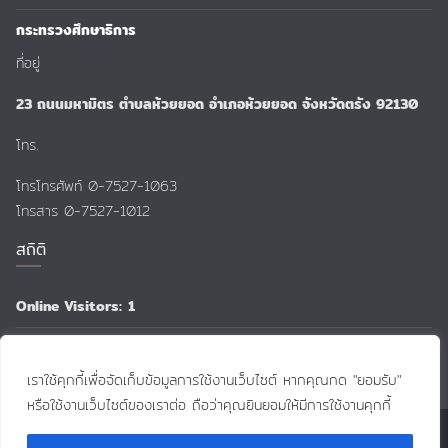
กระทรวงศึกษาธิการ
ที่อยู่
23 ถนนมหามิตร ตำบลห้วยยอด อำเภอห้วยยอด จังหวัดตรัง 92130
โทร.
โทรโทรศัพท์ 0-7527-1063
โทรสาร 0-7527-1012
สถิติ
Online Visitors:
1
Total Views:
159,510
เราใช้คุกกี้เพื่อจัดเก็บข้อมูลการใช้งานเว็บไซต์ หากคุณกด "ยอมรับ"
หรือใช้งานเว็บไซต์ของเราต่อ ถือว่าคุณยินยอมให้มีการใช้งานคุกกี้
Copyright © 2026
:: Huai-yot School ::
. All rights reserved.