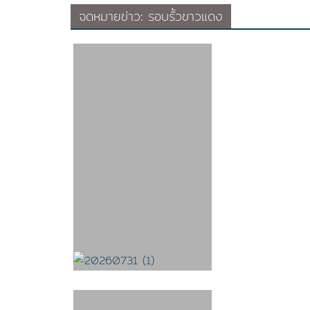
จดหมายข่าว: รอบรั้วขาวแดง