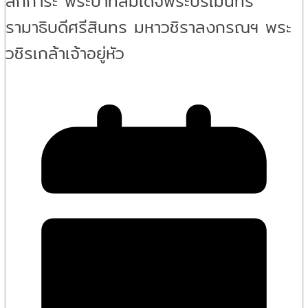
สักการะ พระบาทสมเด็จพระปรเมนทร
รามาธิบดีศรีสินทร มหาวชิราลงกรณฯ พระ
วชิรเกล้าเจ้าอยู่หัว