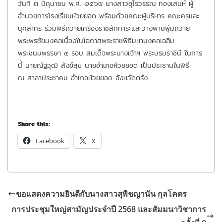
วันที่ ๓ มิถุนายน พ.ศ. ๒๕๖๙ นางสาวอุไรวรรณ ทองเสน่ห์ ผู้
อำนวยการโรงเรียนห้วยยอด พร้อมด้วยคณะผู้บริหาร คณะครูและ
บุคลากร ร่วมพิธีถวายเครื่องราชสักการะและวางพานพุ่มถวาย
พระพรชัยมงคลเนื่องในโอกาสพระราชพิธีมหามงคลเฉลิม
พระชนมพรรษา ๔ รอบ สมเด็จพระนางเจ้าฯ พระบรมราชินี ในการ
นี้ นายณัฐวุฒิ สังข์สุข นายอำเภอห้วยยอด เป็นประธานในพิธี
ณ ศาลาประชาคม อำเภอห้วยยอด จังหวัดตรัง
Share this:
Facebook
X
ขอเเสดงความยินดีกับนางสาวสุพิชญานัน กุลโคตร
การประชุมใหญ่สามัญประจำปี 2568 และสัมมนาวิชาการ