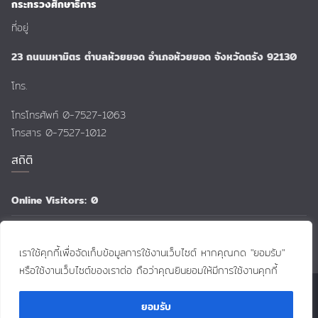
กระทรวงศึกษาธิการ
ที่อยู่
23 ถนนมหามิตร ตำบลห้วยยอด อำเภอห้วยยอด จังหวัดตรัง 92130
โทร.
โทรโทรศัพท์ 0-7527-1063
โทรสาร 0-7527-1012
สถิติ
Online Visitors:
0
Total Views:
159,231
เราใช้คุกกี้เพื่อจัดเก็บข้อมูลการใช้งานเว็บไซต์ หากคุณกด "ยอมรับ"
หรือใช้งานเว็บไซต์ของเราต่อ ถือว่าคุณยินยอมให้มีการใช้งานคุกกี้
Contact Us
Contac
Copyright © 2026
:: Huai-yot School ::
. All rights reserved.
ยอมรับ
Theme:
ColorMag
by ThemeGrill. Powered by
WordPress
.