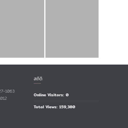
สถิติ
527-1063
Online Visitors:
0
1012
Total Views:
159,380