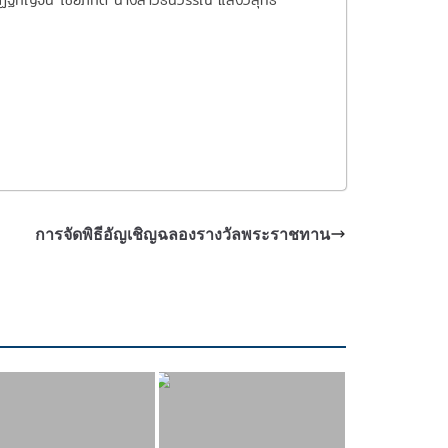
ัฏฐกัญจน์ ไชยภักดี นางสาวธนวรรณ แสงวิสุทธิ์
การจัดพิธีอัญเชิญฉลองรางวัลพระราชทาน