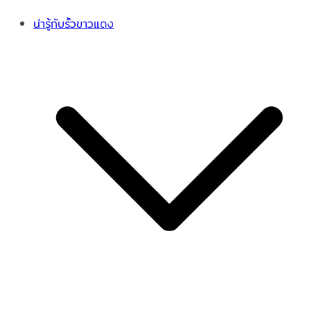
น่ารู้กับรั้วขาวแดง