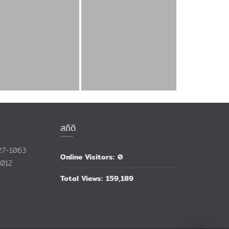
สถิติ
527-1063
Online Visitors:
0
1012
Total Views:
159,189