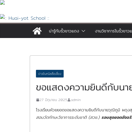
Skip
to
content
น่ารู้กับรั้วขาวแดง
งานวิชาการในรั้วขาว
ข่าวอินทนิลลือเลื่อง
ขอแสดงความยินดีกับนายว
27 มิถุนายน 2025
admin
โรงเรียนห้วยยอดขอแสดงความยินดีกับนายวุฒิภูมิ ผดุง
สอบวัดทักษะวิชาการระดับชาติ (สวช.)
รอบสุดยอดอัจฉร