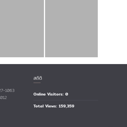
สถิติ
527-1063
Online Visitors:
0
1012
Total Views:
159,359