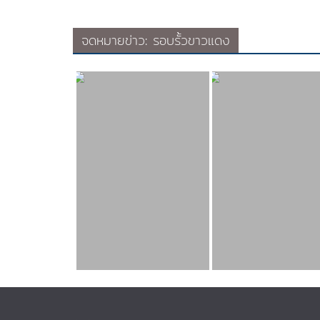
จดหมายข่าว: รอบรั้วขาวแดง