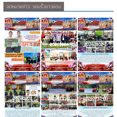
จดหมายข่าว: รอบรั้วขาวแดง
20260726-1
20260804
20260802-2
20260802
20260731-2
20260731 (1)