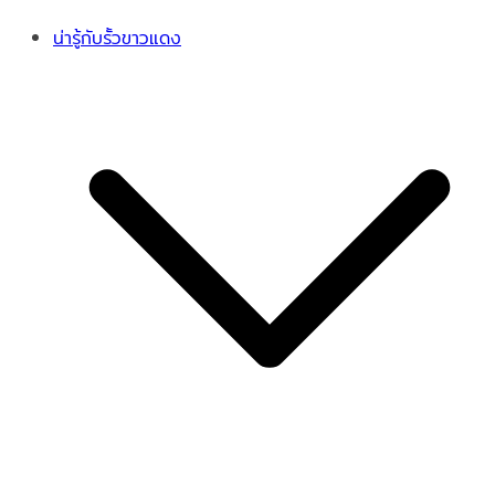
น่ารู้กับรั้วขาวแดง