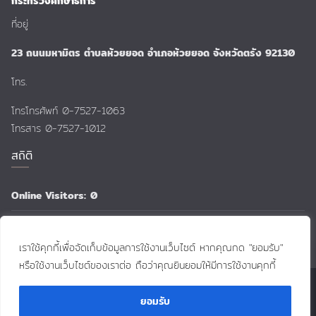
กระทรวงศึกษาธิการ
ที่อยู่
23 ถนนมหามิตร ตำบลห้วยยอด อำเภอห้วยยอด จังหวัดตรัง 92130
โทร.
โทรโทรศัพท์ 0-7527-1063
โทรสาร 0-7527-1012
สถิติ
Online Visitors:
0
Total Views:
159,559
เราใช้คุกกี้เพื่อจัดเก็บข้อมูลการใช้งานเว็บไซต์ หากคุณกด "ยอมรับ"
หรือใช้งานเว็บไซต์ของเราต่อ ถือว่าคุณยินยอมให้มีการใช้งานคุกกี้
Contac
Contact Us
Copyright © 2026
:: Huai-yot School ::
. All rights reserved.
ยอมรับ
Theme:
ColorMag
by ThemeGrill. Powered by
WordPress
.