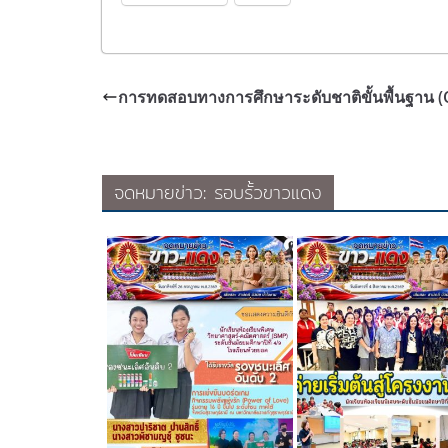
การทดสอบทางการศึกษาระดับชาติขั้นพื้นฐาน (
จดหมายข่าว: รอบรั้วขาวแดง