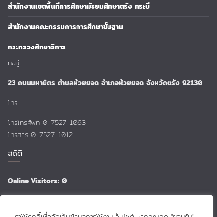
สำนักงานเขตพื้นที่การศึกษามัธยมศึกษาตรัง กระบี่
สำนักงานคณะกรรมการการศึกษาขั้นฐาน
กระทรวงศึกษาธิการ
ที่อยู่
23 ถนนมหามิตร ตำบลห้วยยอด อำเภอห้วยยอด จังหวัดตรัง 92130
โทร.
โทรโทรศัพท์ 0-7527-1063
โทรสาร 0-7527-1012
สถิติ
Online Visitors:
0
Total Views:
159,380
เราใช้คุกกี้เพื่อจัดเก็บข้อมูลการใช้งานเว็บไซต์ หากคุณกด "ยอมรับ"