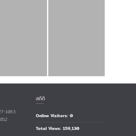
สถิติ
527-1063
Online Visitors:
0
1012
Total Views:
159,130