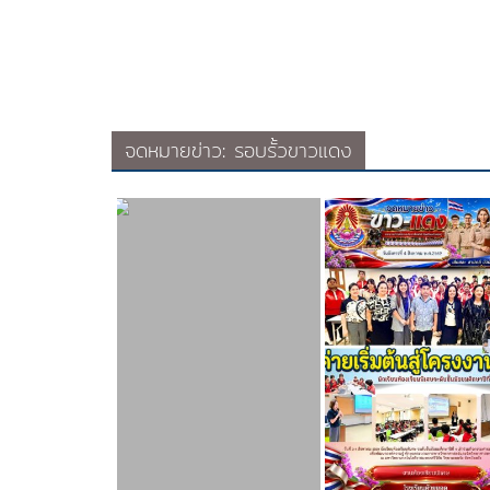
จดหมายข่าว: รอบรั้วขาวแดง