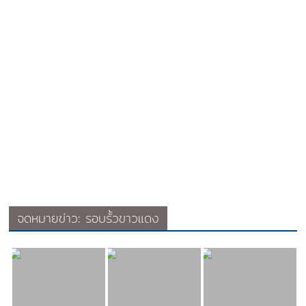
จดหมายข่าว: รอบรั้วขาวแดง