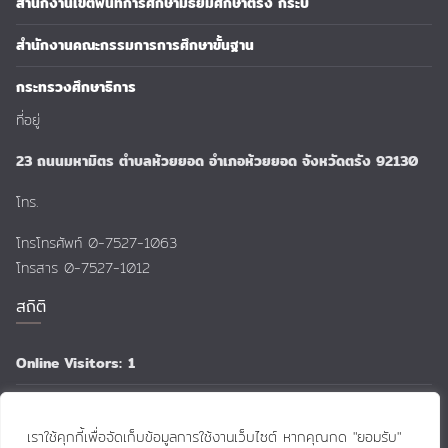
สำนักงานเขตพื้นที่การศึกษามัธยมศึกษาตรัง กระบี่
สำนักงานคณะกรรมการการศึกษาขั้นฐาน
กระทรวงศึกษาธิการ
ที่อยู่
23 ถนนมหามิตร ตำบลห้วยยอด อำเภอห้วยยอด จังหวัดตรัง 92130
โทร.
โทรโทรศัพท์ 0-7527-1063
โทรสาร 0-7527-1012
สถิติ
Online Visitors:
1
Total Views:
159,498
เราใช้คุกกี้เพื่อจัดเก็บข้อมูลการใช้งานเว็บไซต์ หากคุณกด "ยอมรับ"