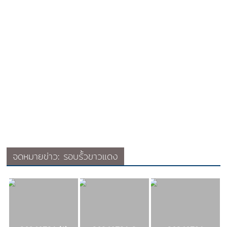
จดหมายข่าว: รอบรั้วขาวแดง