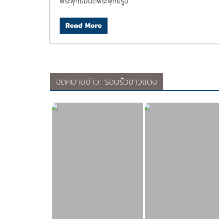
พระพุทธมนต์พระพุทธรูป
Read More
จดหมายข่าว: รอบรั้วขาวแดง