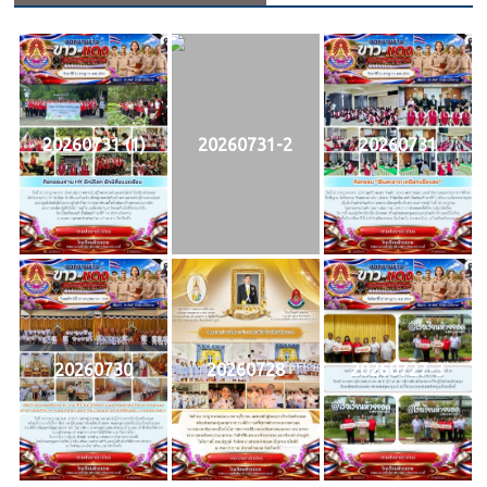
20260731 (1)
20260731-2
20260731
20260730
20260728
20260727-3