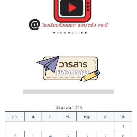
สิงหาคม 2026
อา.
จ.
อ.
พ.
พฤ.
ศ.
ส.
1
2
3
4
5
6
7
8