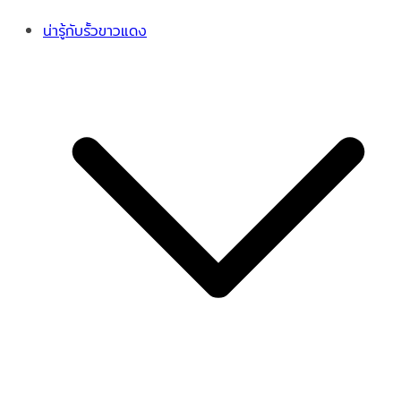
น่ารู้กับรั้วขาวแดง