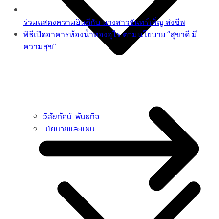
ร่วมแสดงความยินดีกับ นางสาวจันทร์เพ็ญ ส่งชีพ
พิธีเปิดอาคารห้องน้ำทองอุไร ตามนโยบาย “สุขาดี มี
ความสุข”
วิสัยทัศน์ พันธกิจ
นโยบายและแผน