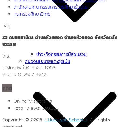
สำนักงานคณะกรรมการการศึกษาขั้นฐาน
กระทรวงศึกษาธิการ
ที่อยู่
23 ถนนมหามิตร ตำบลห้วยยอด อำเภอห้วยยอด จังหวัดตรัง
92130
ข่าว/กิจกรรมการมีส่วนร่วม
โทร.
สนองนโยบายและจุดเน้น
โทรโทรศัพท์ 0-7527-1063
โทรสาร 0-7527-1012
สถิติ
Online Visitors:
0
Total Views:
159,333
Copyright © 2026
:: Huai-yot School ::
. All rights
reserved.