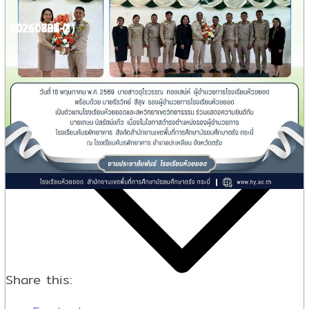
OBEC Content Center
20260726-1
20260804
20260802-2
20260802
20260731-2
20260731 (1)
DEEP
Google Classroom
DLTV
งานประกันคุณภาพฯ
Share this: