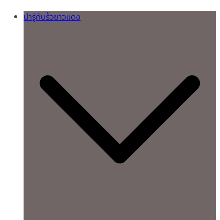
น่ารู้กับรั้วขาวแดง