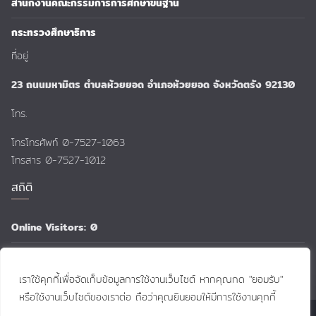
สำนักงานคณะกรรมการการศึกษาขั้นฐาน
กระทรวงศึกษาธิการ
ที่อยู่
23 ถนนมหามิตร ตำบลห้วยยอด อำเภอห้วยยอด จังหวัดตรัง 92130
โทร.
โทรโทรศัพท์ 0-7527-1063
โทรสาร 0-7527-1012
สถิติ
Online Visitors:
0
Total Views:
159,168
เราใช้คุกกี้เพื่อจัดเก็บข้อมูลการใช้งานเว็บไซต์ หากคุณกด "ยอมรับ"
หรือใช้งานเว็บไซต์ของเราต่อ ถือว่าคุณยินยอมให้มีการใช้งานคุกกี้